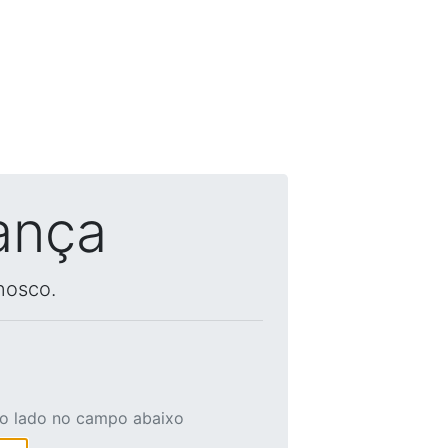
ança
nosco.
ao lado no campo abaixo