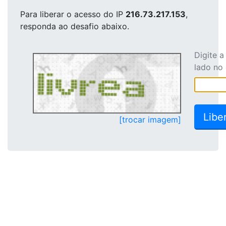
Para liberar o acesso
do IP
216.73.217.153
,
responda ao desafio abaixo.
Digite 
lado no
[trocar imagem]