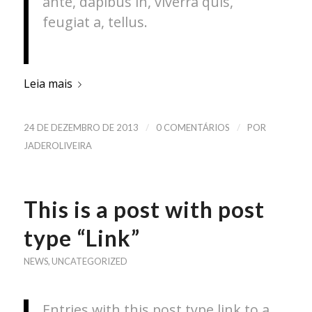
ante, dapibus in, viverra quis,
feugiat a, tellus.
Leia mais
/
/
24 DE DEZEMBRO DE 2013
0 COMENTÁRIOS
POR
JADEROLIVEIRA
This is a post with post
type “Link”
NEWS
,
UNCATEGORIZED
Entries with this post type link to a