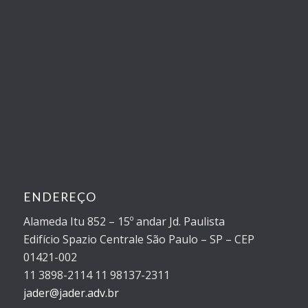
ENDEREÇO
Alameda Itu 852 – 15º andar Jd. Paulista
Edifício Spazio Centrale São Paulo – SP – CEP
01421-002
11 3898-2114 11 98137-2311
jader@jader.adv.br