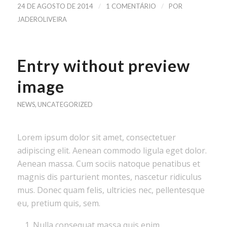
/
/
24 DE AGOSTO DE 2014
1 COMENTÁRIO
POR
JADEROLIVEIRA
Entry without preview
image
NEWS
,
UNCATEGORIZED
Lorem ipsum dolor sit amet, consectetuer
adipiscing elit. Aenean commodo ligula eget dolor.
Aenean massa. Cum sociis natoque penatibus et
magnis dis parturient montes, nascetur ridiculus
mus. Donec quam felis, ultricies nec, pellentesque
eu, pretium quis, sem.
Nulla consequat massa quis enim.