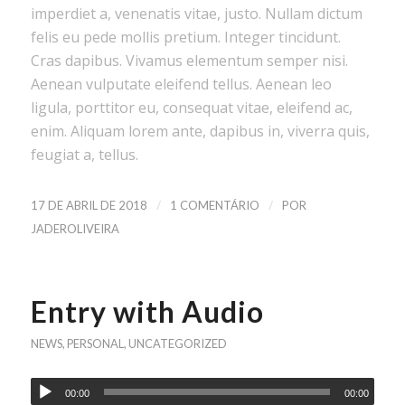
imperdiet a, venenatis vitae, justo. Nullam dictum
felis eu pede mollis pretium. Integer tincidunt.
Cras dapibus. Vivamus elementum semper nisi.
Aenean vulputate eleifend tellus. Aenean leo
ligula, porttitor eu, consequat vitae, eleifend ac,
enim. Aliquam lorem ante, dapibus in, viverra quis,
feugiat a, tellus.
/
/
17 DE ABRIL DE 2018
1 COMENTÁRIO
POR
JADEROLIVEIRA
Entry with Audio
NEWS
,
PERSONAL
,
UNCATEGORIZED
00:00
00:00