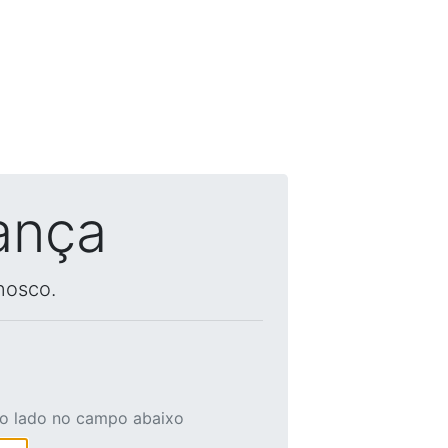
ança
nosco.
ao lado no campo abaixo