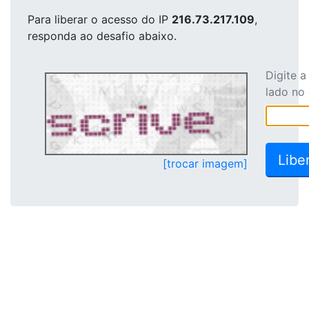
Para liberar o acesso
do IP
216.73.217.109
,
responda ao desafio abaixo.
Digite 
lado no
[trocar imagem]